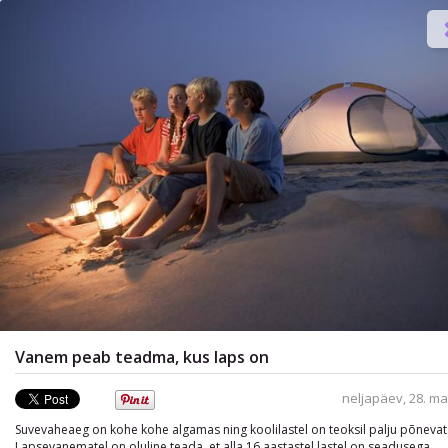
Turvalisus

Vanem peab teadma, kus laps on
neljapäev, 28. ma
Suvevaheaeg on kohe kohe algamas ning koolilastel on teoksil palju põnevat
Lapsevanematel on oluline teada, et alla 16 aastastel lastel on seadusega