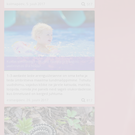
kolmapäev, 5. juuli 2017

517
Kuidas väikelastega ohtudest rääkida ja traagilisi
veeõnnetusi ära hoida?
1–3-aastaste laste arenguülesanne on oma keha ja
teda ümbritseva maailma tundmaõppimine. Tohutu
uudishimu, vajadus kõike ise järele katsuda, maitsta,
loopida, ronida jne paneb neid sageli olukordadesse,
kus õnnetused on kerged juhtuma.
esmaspäev, 26. juuni 2017

817