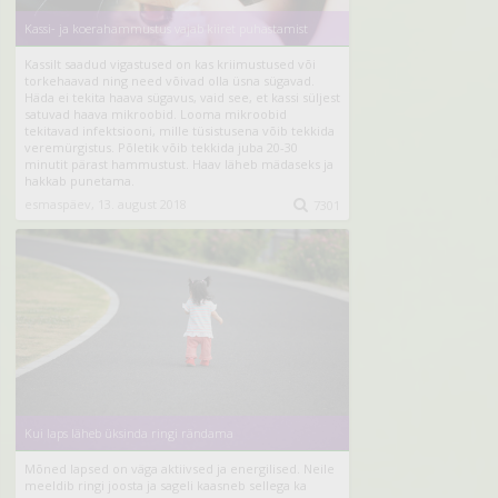
Kassi- ja koerahammustus vajab kiiret puhastamist
Kassilt saadud vigastused on kas kriimustused või
torkehaavad ning need võivad olla üsna sügavad.
Häda ei tekita haava sügavus, vaid see, et kassi süljest
satuvad haava mikroobid. Looma mikroobid
tekitavad infektsiooni, mille tüsistusena võib tekkida
veremürgistus. Põletik võib tekkida juba 20-30
minutit pärast hammustust. Haav läheb mädaseks ja
hakkab punetama.
esmaspäev, 13. august 2018

7301
Kui laps läheb üksinda ringi rändama
Mõned lapsed on väga aktiivsed ja energilised. Neile
meeldib ringi joosta ja sageli kaasneb sellega ka