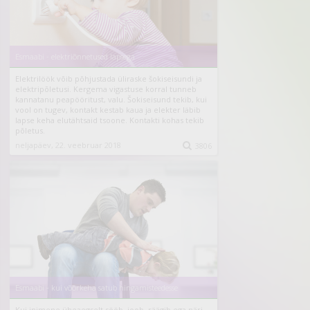
Esmaabi - elektriõnnetused lapsega
Elektrilöök võib põhjustada üliraske šokiseisundi ja
elektripõletusi. Kergema vigastuse korral tunneb
kannatanu peapööritust, valu. Šokiseisund tekib, kui
vool on tugev, kontakt kestab kaua ja elekter läbib
lapse keha elutähtsaid tsoone. Kontakti kohas tekib
põletus.
neljapäev, 22. veebruar 2018

3806
Esmaabi - kui võõrkeha satub hingamisteedesse
Kui inimene üheaegselt sööb, joob, räägib ega näri