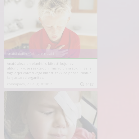
Anafülaktiline šokk ja esmaabi
Anafülaksia on eluohtlik, kiiresti kujunev
ülitundlikkuse reaktsioon, mis võib viia šokini. Selle
tagajärjel võivad väga kiiresti tekkida pöördumatud
kahjustused organites.
kolmapäev, 23. august 2017

14151