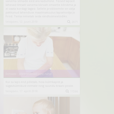
vanema silmade eest ära kadumine. Teised lapsed
lähevad lihtsalt vanema kõrvalt omaette kõndima ja
ei vaata kordagi tagasi. Sellele probleemile on välja
pakkunud lahenduse maailmakuulus lapsehoidja Jo
Frost. Tema nimetab seda rändlusmeetodiks.
teisipäev, 12. juuni 2018

2071
Esmaabi - põletushaavad lapse nahal
Kui su laps end põletab, hoia külmkapist ja
sügavkülmikust eemale ning suundu kraani poole.
teisipäev, 17. aprill 2018

17266