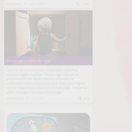
neljapäev, 15. juuni 2017

77281
Mürgistuse sümptomid lapsel
Lapsed õpivad esimestel eluaastatel maailma
tundma sageli maitstes. Paraku aga leiavad sel
eluperioodil tee lapse suhu ka vähemal või
rohkemal määral ohtlikud ained. Heal juhul lõpeb
selline maailma avastamine ehmatusega, rängemal
juhul eluaegse terviseprobleemiga.
kolmapäev, 24. mai 2017

3028