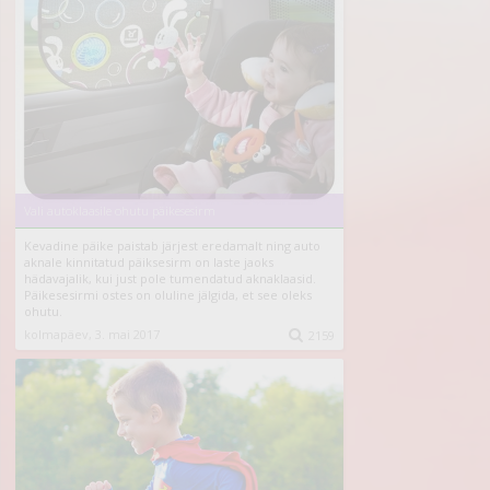
Vali autoklaasile ohutu päikesesirm
Kevadine päike paistab järjest eredamalt ning auto
aknale kinnitatud päiksesirm on laste jaoks
hädavajalik, kui just pole tumendatud aknaklaasid.
Päikesesirmi ostes on oluline jälgida, et see oleks
ohutu.
kolmapäev, 3. mai 2017

2159