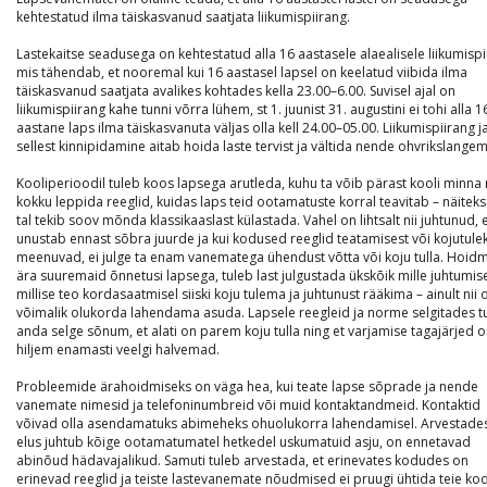
kehtestatud ilma täiskasvanud saatjata liikumispiirang.
Lastekaitse seadusega on kehtestatud alla 16 aastasele alaealisele liikumispi
mis tähendab, et nooremal kui 16 aastasel lapsel on keelatud viibida ilma
täiskasvanud saatjata avalikes kohtades kella 23.00–6.00. Suvisel ajal on
Kuidas valida oma autole õiged rehvid ja veljed
liikumispiirang kahe tunni võrra lühem, st 1. juunist 31. augustini ei tohi alla 1
aastane laps ilma täiskasvanuta väljas olla kell 24.00–05.00. Liikumispiirang j
Autole sobivate rehvide ja velgede valimine ei ole
sellest kinnipidamine aitab hoida laste tervist ja vältida nende ohvrikslangem
pelgalt välimuse küsimus – see mõjutab otseselt
sõidumugavust, ohutust ja kütusekulu. Eesti kliima
Kooliperioodil tuleb koos lapsega arutleda, kuhu ta võib pärast kooli minna 
on muutlik: suvi võib olla kuum ja vihmane, talv aga
kokku leppida reeglid, kuidas laps teid ootamatuste korral teavitab – näiteks
lumest jäiseks muutuda ühe ööga. Seetõttu tasub
enne ostu teha teadlik valik, mis arvestab nii auto
tal tekib soov mõnda klassikaaslast külastada. Vahel on lihtsalt nii juhtunud, 
tehnilisi näitajaid kui ka sinu igapäevaseid
unustab ennast sõbra juurde ja kui kodused reeglid teatamisest või kojutule
sõiduharjumusi.
meenuvad, ei julge ta enam vanematega ühendust võtta või koju tulla. Hoid
esmaspäev, 29. juuni

63
ära suuremaid õnnetusi lapsega, tuleb last julgustada ükskõik mille juhtumis
millise teo kordasaatmisel siiski koju tulema ja juhtunust rääkima – ainult nii 
võimalik olukorda lahendama asuda. Lapsele reegleid ja norme selgitades t
anda selge sõnum, et alati on parem koju tulla ning et varjamise tagajärjed 
hiljem enamasti veelgi halvemad.
Probleemide ärahoidmiseks on väga hea, kui teate lapse sõprade ja nende
vanemate nimesid ja telefoninumbreid või muid kontaktandmeid. Kontaktid
võivad olla asendamatuks abimeheks ohuolukorra lahendamisel. Arvestades
elus juhtub kõige ootamatumatel hetkedel uskumatuid asju, on ennetavad
abinõud hädavajalikud. Samuti tuleb arvestada, et erinevates kodudes on
erinevad reeglid ja teiste lastevanemate nõudmised ei pruugi ühtida teie ko
Kuidas perele sobivat autot valida: 2026 kiire juhend