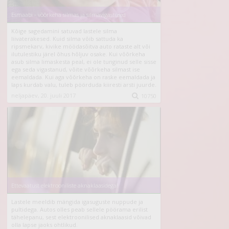
Esmaabi - võõrkeha silmas ja silmavigastused
Kõige sagedamini satuvad lastele silma
liivaterakesed. Kuid silma võib sattuda ka
ripsmekarv, kivike möödasõitva auto rataste alt või
ilutulestiku järel õhus hõljuv osake. Kui võõrkeha
asub silma limaskesta peal, ei ole tunginud selle sisse
ega seda vigastanud, võite võõrkeha silmast ise
eemaldada. Kui aga võõrkeha on raske eemaldada ja
laps kurdab valu, tuleb pöörduda kiiresti arsti juurde.
neljapäev, 20. juuli 2017

10750
Ettevaatust elektrooniliste aknaklaasidega!
Lastele meeldib mängida igasuguste nuppude ja
pultidega. Autos olles peab sellele pöörama erilist
tähelepanu, sest elektroonilised aknaklaasid võivad
olla lapse jaoks ohtlikud.