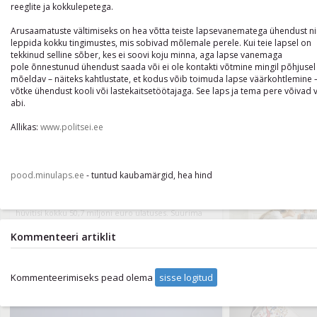
reeglite ja kokkulepetega.
Praktiline juhend, mis aitab perel määrata
Arusaamatuste vältimiseks on hea võtta teiste lapsevanematega ühendust n
vajadused, arvutada kulud, hinnata turvalisust ja teha
leppida kokku tingimustes, mis sobivad mõlemale perele. Kui teie lapsel on
proovisõidu abil kindel autoostuotsus, mis teenib
tekkinud selline sõber, kes ei soovi koju minna, aga lapse vanemaga
aastaid usaldusväärselt.
pole õnnestunud ühendust saada või ei ole kontakti võtmine mingil põhjusel
neljapäev, 4. juuni

113
mõeldav – näiteks kahtlustate, et kodus võib toimuda lapse väärkohtlemine –
võtke ühendust kooli või lastekaitsetöötajaga. See laps ja tema pere võivad 
abi.
Allikas:
www.politsei.ee
pood.minulaps.ee
- tuntud kaubamärgid, hea hind
50,7 miljonit eurot varakahjusid
ERGO kindlustus maksis 2025. aastal varakahju
hüvitisi kokku 50,7 miljoni euro ulatuses. Suurima
osa kahjudest moodustasid liiklus- ja kaskokahjud,
samas rahaliselt kõige suuremad kahjud olid seotud
Kommenteeri artiklit
tulekahjude ja rongiõnnetustega, mille
kahjusummad ulatusid paarisajast tuhandest kuni üle
miljoni euroni.
Kommenteerimiseks pead olema
sisse logitud
pühapäev, 22. märts

152