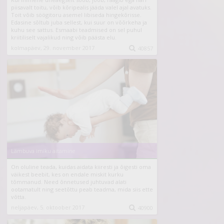
piisavalt toitu, võib kõripealis jääda valel ajal avatuks.
Toit võib söögitoru asemel libiseda hingekõrisse.
Edasine sõltub juba sellest, kui suur on võõrkeha ja
kuhu see sattus. Esmaabi teadmised on sel puhul
kriitiliselt vajalikud ning võib päästa elu.
kolmapäev, 29. november 2017

40857
Lämbuva imiku aitamine
On oluline teada, kuidas aidata kiiresti ja õigesti oma
väikest beebit, kes on endale miskit kurku
tõmmanud. Need õnnetused juhtuvad alati
ootamatult ning seetõttu peab teadma, mida siis ette
võtta.
neljapäev, 5. oktoober 2017

40900