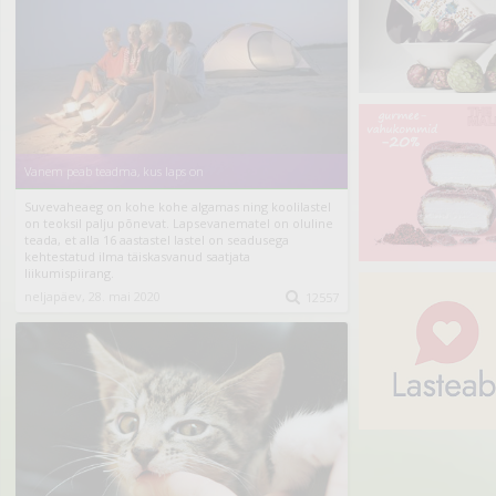
Vanem peab teadma, kus laps on
Suvevaheaeg on kohe kohe algamas ning koolilastel
on teoksil palju põnevat. Lapsevanematel on oluline
teada, et alla 16 aastastel lastel on seadusega
kehtestatud ilma täiskasvanud saatjata
liikumispiirang.
neljapäev, 28. mai 2020

12557