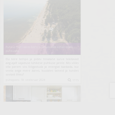
Puhkus mere ääres Eestis: suurepärased kohad heaks
puhkuseks
Elu kiire tempo ja pidev tööalane surve tekitavad
aeg-ajalt vajaduse lühikese puhkuse järele. Mis võiks
olla parem viis lõõgastuda ja energiat taastada, kui
veeta aega mere ääres, kuulates laineid ja tundes
soolast õhku?
pühapäev, 18. veebruar 2024

1115