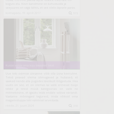
koguni elu. Kiivri kandmine on kohustuslik ja
seejuures on väga tähtis, et see oleks lapsele paras.
kolmapäev, 19. aprill 2017

915
Kuidas valida oma koju ideaalsed tekid
Uue teki ostmise ülesanne võib olla üsna keeruline.
Tekid peavad olema ülimugavad ja hubased, et
saaksid nende alla pugedes täielikult lõõgastuda. Hea
uudis on see, et on olemas lai valik erinevat tüüpi
tekke ja
tekid müük
kategoorias on valik nii
mitmekesine, et igaüks leiab endale sobiva variandi.
Vaatame mõningaid tegureid, mida võiksid oma
magamistuppa teki valimisel arvestada.
reede, 21. juuni 2024

310