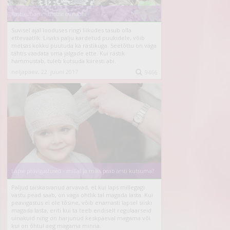
Rästikuhammustuse esmaabi
Suvisel ajal looduses ringi liikudes tasub olla
ettevaatlik. Lisaks palju kardetud puukidele, võib
metsas kokku puutuda ka rästikuga. Seetõttu on väga
tähtis vaadata oma jalgade ette. Kui rästik
hammustab, tuleb kutsuda kiiresti abi.
neljapäev, 22. juuni 2017

9466
Lapse peavigastused - millal ja miks peab arsti kutsuma?
Paljud täiskasvanud arvavad, et kui laps millegagi
vastu pead saab, on väga ohtlik tal magada lasta. Kui
peavigastus ei ole tõsine, võib enamasti lapsel siiski
magada lasta, eriti kui ta teeb endiselt regulaarseid
uinakuid ning on harjunud keskpäeval magama või
kui on õhtul aeg magama minna.