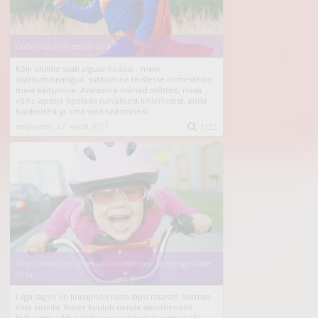
Õpeta laps enda eest seisma
Kõik oluline saab alguse kodust - meie
väärtushinnangud, suhtumine teistesse inimestesse,
meie käitumine. Avaldame mõned mõtted, mida
võiks lapsele õpetada turvalisest liiklemisest, enda
hoidmisest ja oma vara kaitsmisest.
neljapäev, 27. aprill 2017

1125
Kiivri kandmine vähendab oluliselt pea- ja ajuvigastuste
ohtu
Liiga sageli on linnapildis näha lapsi ratastel sõitmas
ilma kiivrita. Kiiver kuulub nende abivahendite
hulka, mis võib päästa lapse raskest traumast või