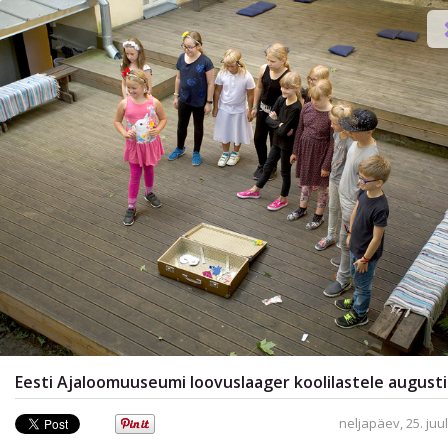
Kuhu minna?

Eesti Ajaloomuuseumi loovuslaager koolilastele augusti
neljapäev, 25. juul