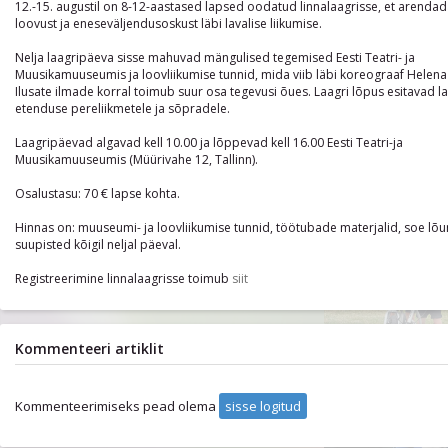
12.-15. augustil on 8-12-aastased lapsed oodatud linnalaagrisse, et arenda
loovust ja eneseväljendusoskust läbi lavalise liikumise.
Nelja laagripäeva sisse mahuvad mängulised tegemised Eesti Teatri- ja
Muusikamuuseumis ja loovliikumise tunnid, mida viib läbi koreograaf Helena 
Ilusate ilmade korral toimub suur osa tegevusi õues. Laagri lõpus esitavad 
etenduse pereliikmetele ja sõpradele.
Laagripäevad algavad kell 10.00 ja lõppevad kell 16.00 Eesti Teatri-ja
Muusikamuuseumis (Müürivahe 12, Tallinn).
Osalustasu: 70 € lapse kohta.
Hinnas on: muuseumi- ja loovliikumise tunnid, töötubade materjalid, soe lõu
suupisted kõigil neljal päeval.
Registreerimine linnalaagrisse toimub
siit
Kommenteeri artiklit
Kommenteerimiseks pead olema
sisse logitud